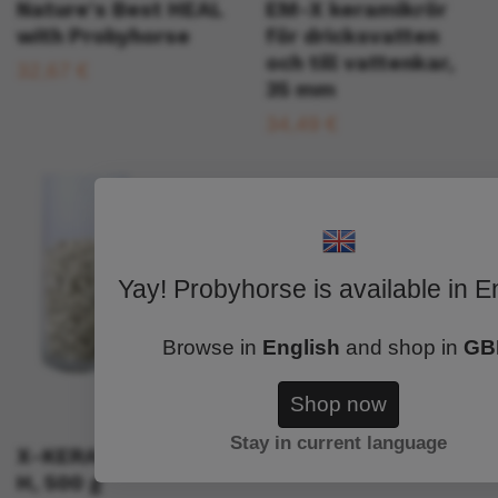
Nature's Best HEAL
EM-X keramikrör
with Probyhorse
för dricksvatten
och till vattenkar,
32,67 €
35 mm
34,49 €
Yay! Probyhorse is available in E
Browse in
English
and shop in
GB
Shop now
Stay in current language
X-KERAMISKA RÖR
H, 500 g