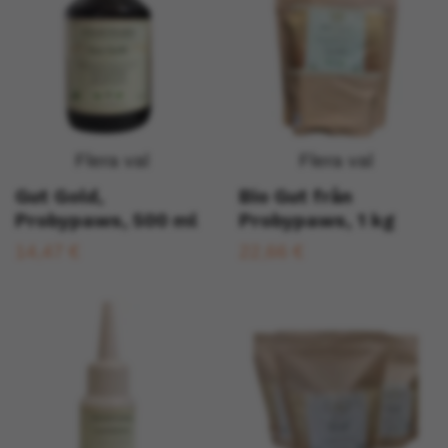
Flera val
Flera val
Gut Gold,
Bio Gut från
Probypaws, 500 ml
Probypaws, 1 kg
14,47 €
22,66 €