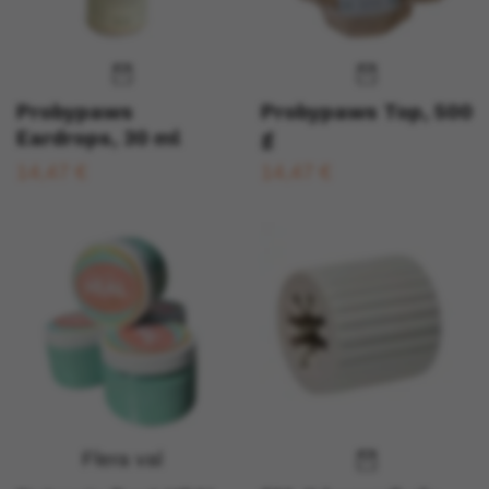
Probypaws
Probypaws Top, 500
Eardrops, 30 ml
g
14,47 €
14,47 €
Flera val