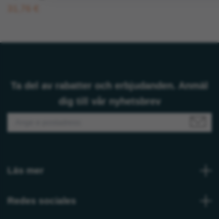
31,76 €
Ta del av rabatter och erbjudanden. Anmäl
dig till vår nyhetsbrev
Läs mer
Redes sociales