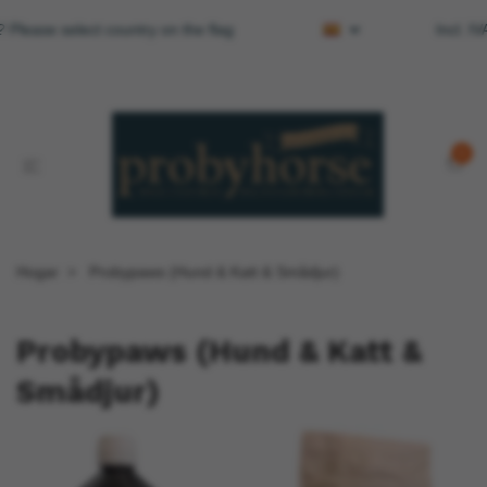
 Please select country on the flag
Incl. I
0
Hogar
Probypaws (Hund & Katt & Smådjur)
Probypaws (Hund & Katt &
Smådjur)