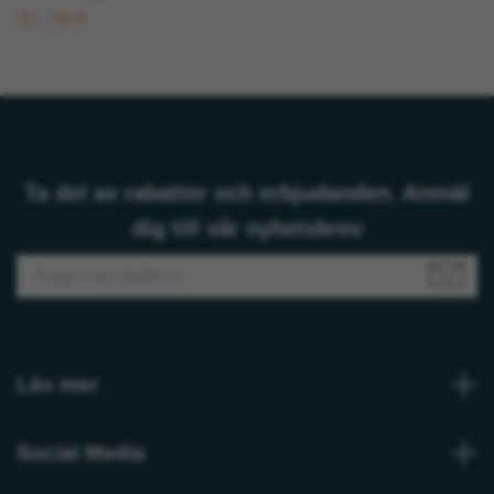
31,76 €
Ta del av rabatter och erbjudanden. Anmäl
dig till vår nyhetsbrev
Läs mer
Social Media