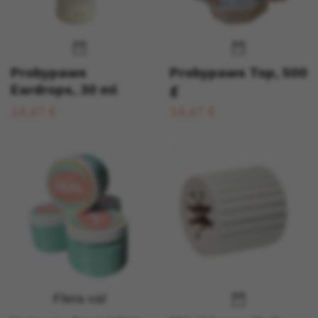
Probypaws
Probypaws Top, 500
Eardrops, 30 ml
g
14,47 €
14,47 €
Flera val