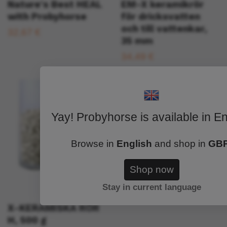
Nature's Best HEAL
EM-X keramikrör
with Probyhorse
för dricksvatten
och till vattenkar,
32,67 €
35 mm
34,49 €
Yay! Probyhorse is available in En
Browse in
English
and shop in
GB
Shop now
Stay in current language
X-KERAMISKA RÖR
H, 500 g