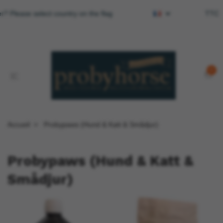
r? Please select country on the flag
TTC
0
Accueil
Probypaws (Hund & Katt & Smådjur)
Probypaws (Hund & Katt &
Smådjur)