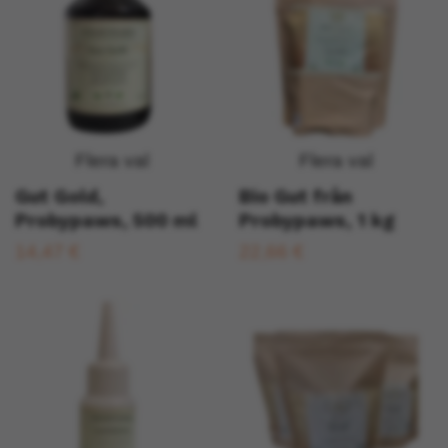
Flera val
Flera val
Gut Gold,
Bio Gut från
Probypaws, 500 ml
Probypaws, 1 kg
14,47 €
22,66 €