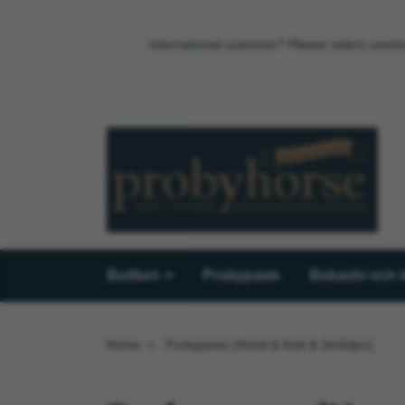
International customer? Please select countr
Butiken
Probypaws
Bokashi och 
Home
Probypaws (Hund & Katt & Smådjur)