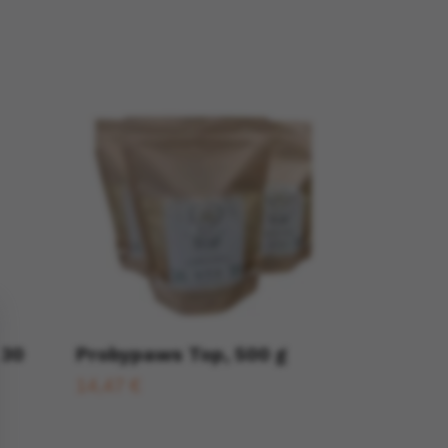
 30
Probypaws Top, 500 g
14,47 €