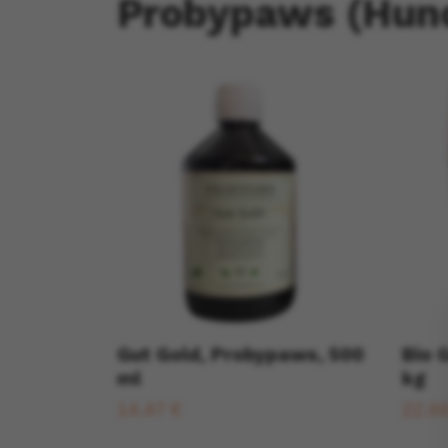
Probypaws (Hund
Gut Gold, Probypaws, 500
Bio 
ml
kg
14,47 €
22,6