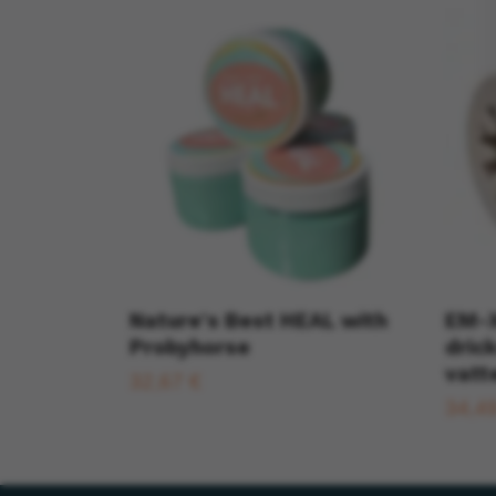
Nature's Best HEAL with
EM-X
Probyhorse
drick
vatt
32,67 €
34,4