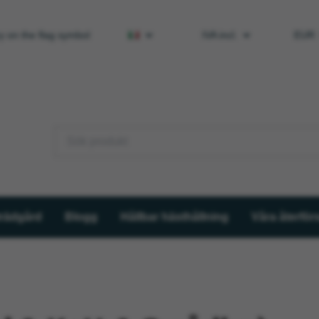
y on the flag symbol
IVA incl.
EUR
trädgård
Blogg
Hållbar hästhållning
Våra återförs