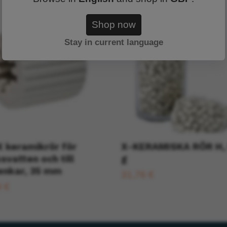
Shop now
Stay in current language
 keramikrör för
X-KERAMISKA RÖR H,
svatten och till
g
enkar, 35 mm
31,76 €
9 €