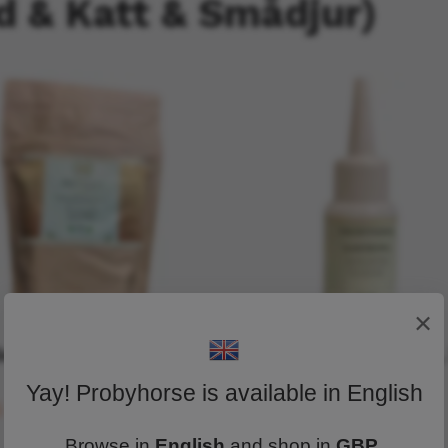
 & Katt & Smådjur)
×
Gut från Probypaws, 1
Probypaws Eardrops,
ml
Yay! Probyhorse is available in English
6 €
14,47 €
Browse in
English
and shop in
GBP
.