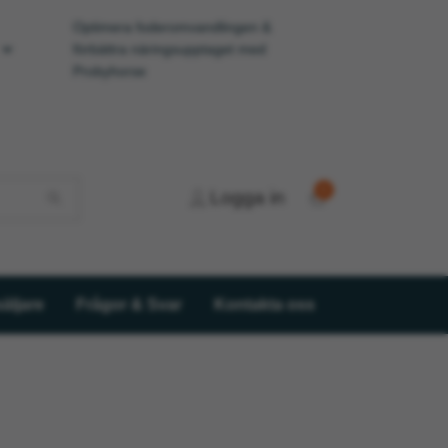
Optimera foderomvandlingen &
förbättra näringsupptaget med
Probyhorse
0
Logga in
äljare
Frågor & Svar
Kontakta oss