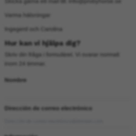
Skicka gärna ett mail till:
info@probyhorse.se
Varma hälsningar
Ingegerd och Carolina
Hur kan vi hjälpa dig?
Skriv din fråga i formuläret. Vi svarar normalt
inom 24 timmar.
Nombre
Dirección de correo electrónico