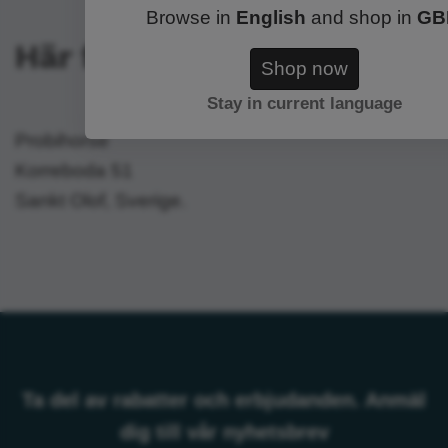
Browse in
English
and shop in
GB
Här finns vi
Shop now
Stay in current language
Probihorse
Korreboda 51
Sankt Olof, Sverige.
Ta del av rabatter och erbjudanden. Anmäl
dig till vår nyhetsbrev