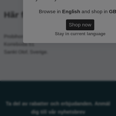
Browse in
English
and shop in
G
Här finns vi
Shop now
Stay in current language
Probihorse
Korreboda 51
Sankt Olof, Sverige.
Ta del av rabatter och erbjudanden. Anmäl
dig till vår nyhetsbrev