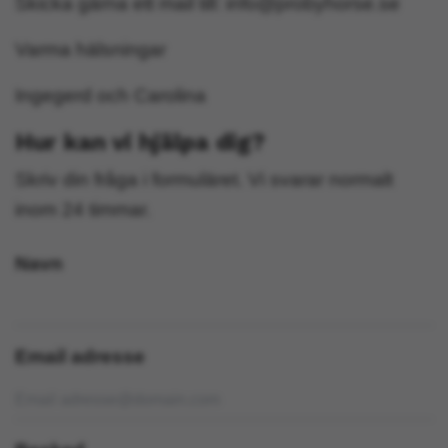
Skicka gärna ett mail till:
info@probyhorse.se
Varma hälsningar
Ingegerd och Carolina
Hur kan vi hjälpa dig?
Skriv din fråga i formuläret. Vi svarar normalt
inom 24 timmar.
Navn
Email adresse