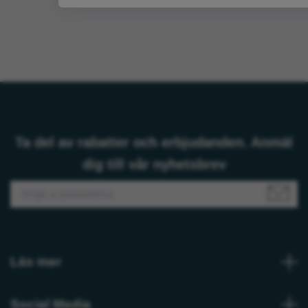
Ta del av rabatter och erbjudanden. Anmäl
dig till vår nyhetsbrev
Läs mer
Social Media