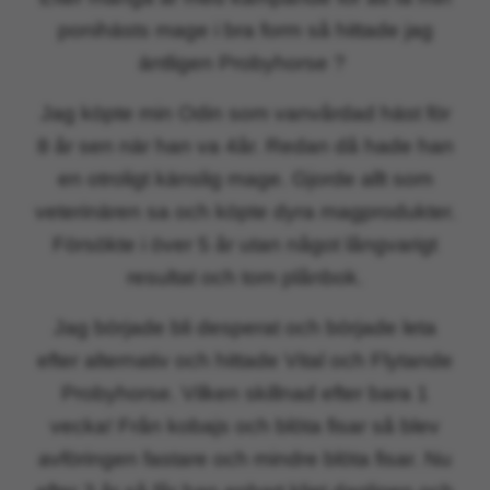
ponihästs mage i bra form så hittade jag
äntligen Probyhorse ?
Jag köpte min Odin som vanvårdad häst för
8 år sen när han va 4år. Redan då hade han
en otroligt känslig mage. Gjorde allt som
veterinären sa och köpte dyra magprodukter.
Försökte i över 5 år utan något långvarigt
resultat och tom plånbok.
Jag började bli desperat och började leta
efter alternativ och hittade Vital och Flytande
Probyhorse. Vilken skillnad efter bara 1
vecka! Från kobajs och blöta fisar så blev
avföringen fastare och mindre blöta fisar. Nu