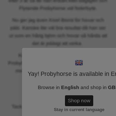
efter 3 år så får han enbart kliet dagligen och
Flytande Probyhorse vid foderbyte.
Nu ger jag även Kisel Bionit för hovar och
päls. Kanske lite väl bra resultat då han ser
ut som en hårig björn och hovar så hårda att
det är jobbigt att verka
Kan verkligen varmt rekommendera
Probyhorse produkter ? Dom gjorde min häst
mer välmående och en mage av stål ?
Yay! Probyhorse is available in E
Hälsningar
Browse in
English
and shop in
GB
Maria Misan Knippare
Shop now
Tack så mycket Maria för att du delar med
Stay in current language
dig av era erfarenheter!