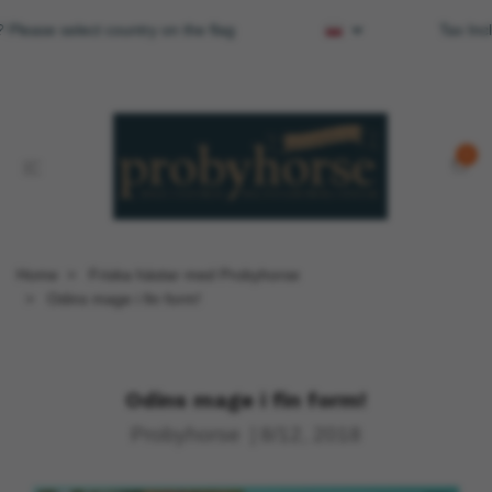
 Please select country on the flag
Tax Inc
0
Home
Friska hästar med Probyhorse
Odins mage i fin form!
Odins mage i fin form!
Probyhorse
|
8/12, 2018