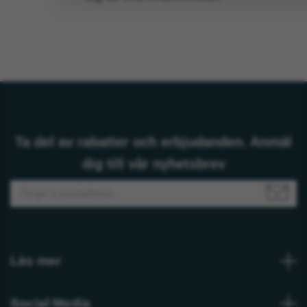
Ta del av rabatter och erbjudanden. Anmäl
dig till vår nyhetsbrev
Läs mer
Social Media