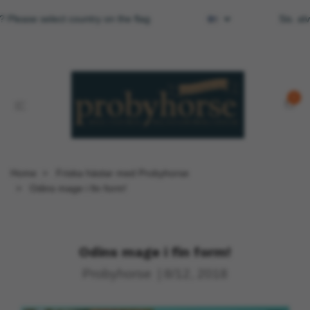
? Please select country on the flag
Sis. al
0
Home
Friska hästar med Probyhorse
Odins mage i fin form!
Odins mage i fin form!
Probyhorse
|
8/12, 2018