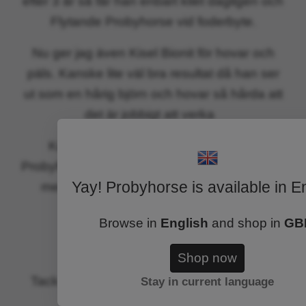
efter 3 år så får han enbart kliet dagligen och
Flytande Probyhorse vid foderbyte.
Nu ger jag även Kisel Bionit för hovar och
päls. Kanske lite väl bra resultat då han ser
ut som en hårig björn och hovar så hårda att
det är jobbigt att verka
Kan verkligen varmt rekommendera
Probyhorse produkter ? Dom gjorde min häst
Yay! Probyhorse is available in E
mer välmående och en mage av stål ?
Hälsningar
Browse in
English
and shop in
GB
Maria Misan Knippare
Shop now
Tack så mycket Maria för att du delar med
Stay in current language
dig av era erfarenheter!