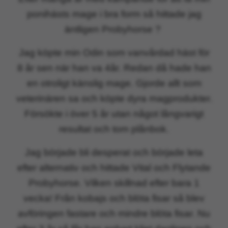
ponihästs mage i bra form så hittade jag
äntligen Probyhorse ?
Jag köpte min Odin som vanvårdad häst för
8 år sen när han va 4år. Redan då hade han
en otroligt känslig mage. Gjorde allt som
veterinären sa och köpte dyra magprodukter.
Försökte i över 5 år utan något långvarigt
resultat och tom plånbok.
Jag började bli desperat och började leta
efter alternativ och hittade Vital och Flytande
Probyhorse. Vilken skillnad efter bara 1
vecka! Från kobajs och blöta fisar så blev
avföringen fastare och mindre blöta fisar. Nu