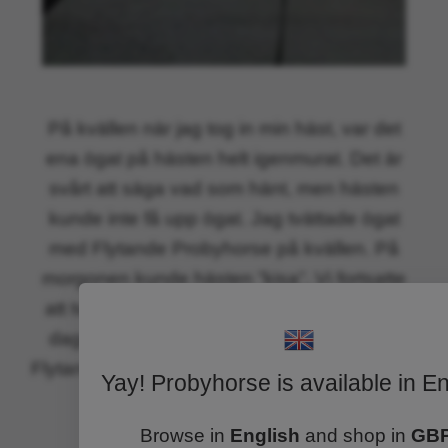
På kvällen när jag tog in min häst, var det
ena ögat på hästen helt igenmurat. Det är
svårt att säga vad som hänt, men hästen
kunde inte få upp ögat. Jag tvättade ögat
med
Flytande Probyhorse på kvällen. På
morgonen kunde hästen ”kisa”. Vi fortsatte
att tvätta ögat morgon och kväll och på tre
dagar var ögat återställt. Jag blandade ut
Flytande med hälften vatten när jag tvättade.
Yay! Probyhorse is available in En
Camilla Andersson Delsbo
Browse in
English
and shop in
GB