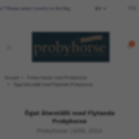
r? Please select country on the flag
TTC
0
Accueil
Friska hästar med Probyhorse
Ögat återställt med Flytande Probyhorse
Ögat återställt med Flytande
Probyhorse
Probyhorse
|
6/05, 2014