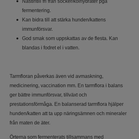
Nästintill fri från socker/kolhydrater pga
fermentering.
Kan bidra till att stärka hunden/kattens
immunförsvar.
God smak som uppskattas av de flesta. Kan
blandas i fodret el i vatten.
Tarmfloran påverkas även vid avmaskning,
medicinering, vaccination mm. En tarmflora i balans
ger bättre immunförsvar, tillväxt och
prestationsförmåga. En balanserad tarmflora hjälper
hunden/katten att ta upp näringsämnen och mineraler
från maten de äter.
Örterna som fermenterats tillsammans med