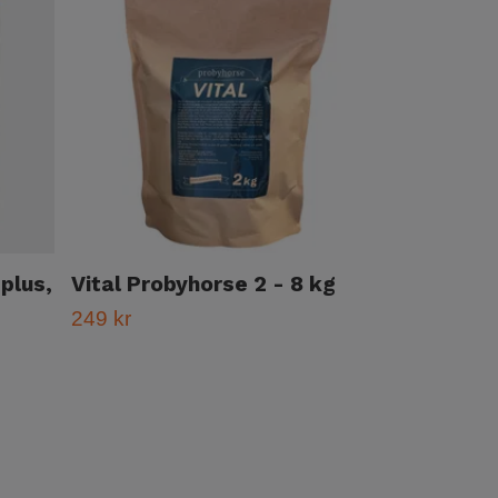
plus,
Vital Probyhorse 2 - 8 kg
Bokashistr
249 kr
99 kr