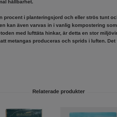
mal hållbarhet.
rocent i planteringsjord och eller strös tunt och
en kan även varvas in i vanlig kompostering som dä
oden med lufttäta hinkar, är detta en stor miljöv
tt metangas produceras och sprids i luften. Det 