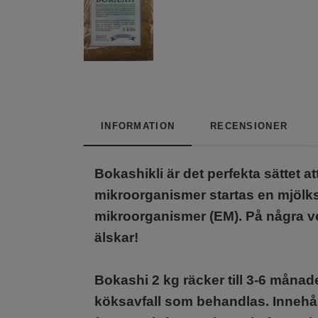
INFORMATION
RECENSIONER
Bokashikli är det perfekta sättet a
mikroorganismer startas en mjölksy
mikroorganismer (EM). På några veck
älskar!
Bokashi 2 kg räcker till 3-6 mån
köksavfall som behandlas. Innehåll