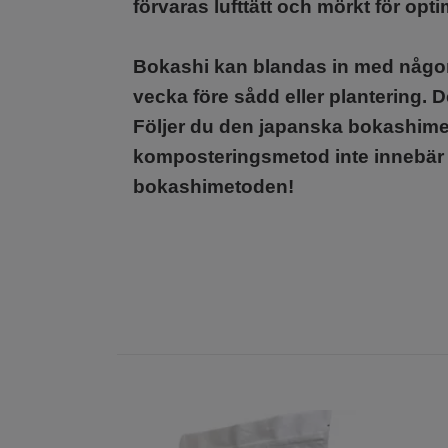
förvaras lufttätt och mörkt för opti
Bokashi kan blandas in med någon p
vecka före sådd eller plantering. D
Följer du den japanska bokashimet
komposteringsmetod inte innebär a
bokashimetoden!