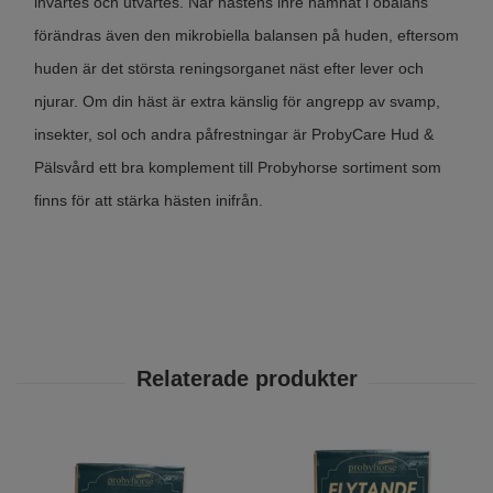
invärtes och utvärtes. När hästens inre hamnat i obalans
förändras även den mikrobiella balansen på huden, eftersom
huden är det största reningsorganet näst efter lever och
njurar. Om din häst är extra känslig för angrepp av svamp,
insekter, sol och andra påfrestningar är ProbyCare Hud &
Pälsvård ett bra komplement till Probyhorse sortiment som
finns för att stärka hästen inifrån.