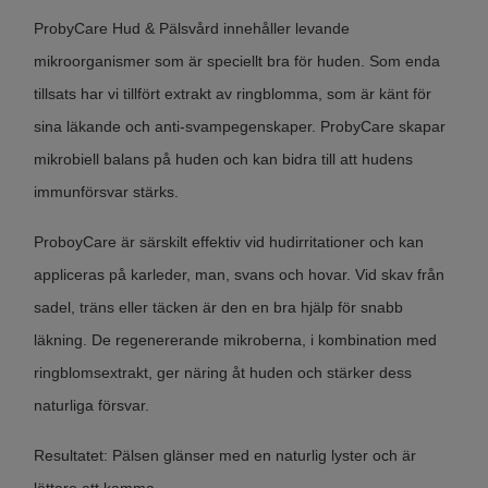
ProbyCare Hud & Pälsvård innehåller levande
mikroorganismer som är speciellt bra för huden. Som enda
tillsats har vi tillfört extrakt av ringblomma, som är känt för
sina läkande och anti-svampegenskaper. ProbyCare skapar
mikrobiell balans på huden och kan bidra till att hudens
immunförsvar stärks.
ProboyCare är särskilt effektiv vid hudirritationer och kan
appliceras på karleder, man, svans och hovar. Vid skav från
sadel, träns eller täcken är den en bra hjälp för snabb
läkning. De regenererande mikroberna, i kombination med
ringblomsextrakt, ger näring åt huden och stärker dess
naturliga försvar.
Resultatet: Pälsen glänser med en naturlig lyster och är
lättare att kamma.