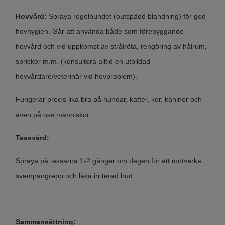
Hovvård:
Spraya regelbundet (outspädd blandning) för god
hovhygien. Går att använda både som förebyggande
hovvård och vid uppkomst av strålröta, rengöring av hålrum,
sprickor m.m. (konsultera alltid en utbildad
hovvårdare/veterinär vid hovproblem).
Fungerar precis lika bra på hundar, katter, kor, kaniner och
även på oss människor.
Tassvård:
Spraya på tassarna 1-2 gånger om dagen för att motverka
svampangrepp och läka irriterad hud.
Sammansättning: