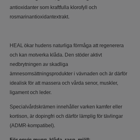
antioxidanter som kraftfulla klorofyll och
rosmarinantioxidantextrakt.
HEAL ökar hudens naturliga förmåga att regenerera
och kan motverka klåda. Den stöder aktivt
nedbrytningen av skadliga
ämnesomsättningsprodukter i vävnaden och är därför
idealisk för att massera och vårda senor, muskler,
ligament och leder.
Specialvårdskrämen innehåller varken kamfer eller
kortison, är dopingfri och därför lämplig för tävlingar
(ADMR-kompatibel).
För envis mugg, klåda, rasp, mjäll: