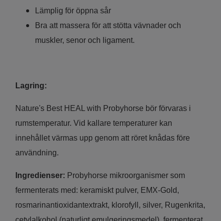
Lämplig för öppna sår
Bra att massera för att stötta vävnader och
muskler, senor och ligament.
Lagring:
Nature's Best HEAL with Probyhorse bör förvaras i
rumstemperatur. Vid kallare temperaturer kan
innehållet värmas upp genom att röret knådas före
användning.
Ingredienser:
Probyhorse mikroorganismer som
fermenterats med: keramiskt pulver, EMX-Gold,
rosmarinantioxidantextrakt, klorofyll, silver, Rugenkrita,
cetylalkohol (naturligt emulgeringsmedel), fermenterat