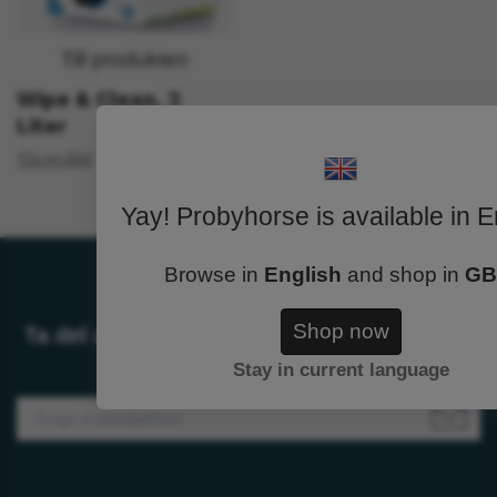
Till produkten
Wipe & Clean, 2
Liter
Slutsåld
Yay! Probyhorse is available in E
Browse in
English
and shop in
GB
Shop now
Ta del av rabatter och erbjudanden. Anmäl
Stay in current language
dig till vår nyhetsbrev