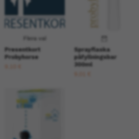
Flera val
Presentkort
Sprayflaska
Probyhorse
påfyllningsbar
300ml
9,10 €
9,01 €