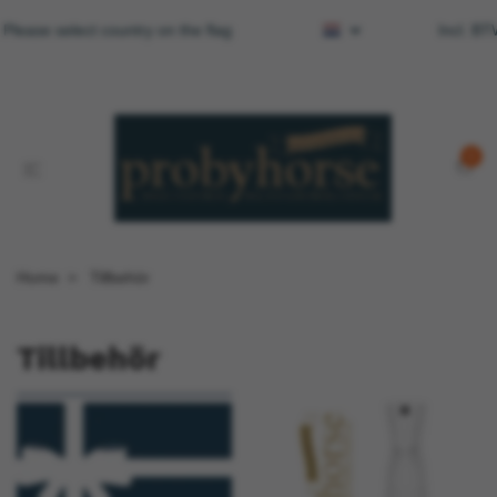
 Please select country on the flag
Incl. B
0
Home
Tillbehör
Tillbehör