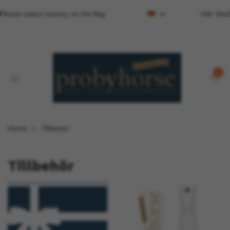
Please select country on the flag
Inkl. Mw
0
Home
Tillbehör
Tillbehör