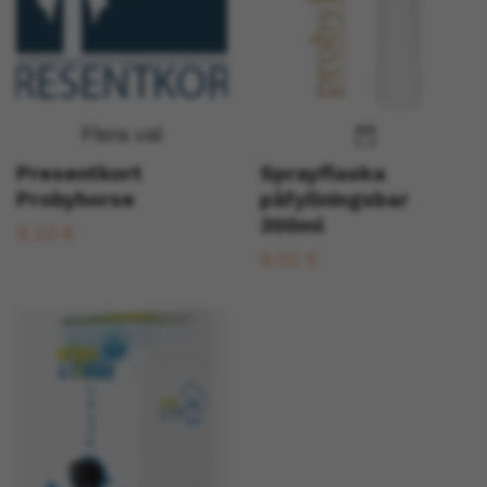
Flera val
Presentkort
Sprayflaska
Probyhorse
påfyllningsbar
300ml
9,10 €
9,01 €