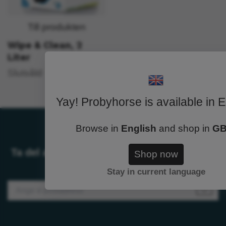
Till produkten
Wipe & Clean, 2
Liter
Slutsåld
Yay! Probyhorse is available in E
Browse in
English
and shop in
G
Ta del av rabatter och erbjudanden. Anmäl
Shop now
dig till vår nyhetsbrev
Stay in current language