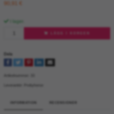
90,91 €
I lager.
LÄGG I KORGEN
Dela
Artikelnummer:
33
Leverantör:
Probyhorse
INFORMATION
RECENSIONER