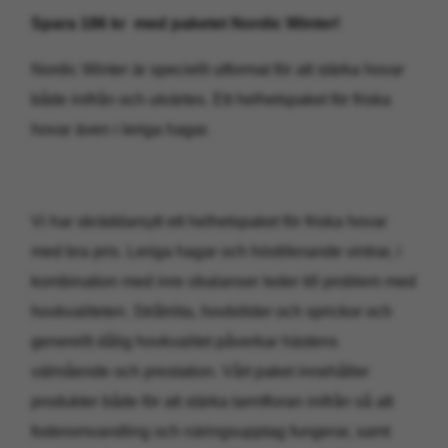
Spara 186 kr med paketet Nordic Winter!
Nordic Winter är speciellt utformat för att stärka hovar
både inifrån och utvärtes. Ett helhetspaket för friska
hovar även i leriga hagar.
Vi har skräddarsytt ett helhetspaket för friska hovar
med bra pris. Leriga hagar och höstliknande vintrar, i
kombination med inre obalanser leder till problem med
hovkvaliteten. Strålröta, hovbölder och sprickor och
generellt dålig hovkvalitet påverkar hästens
välmående och prestation. Vårt paket innehåller
produkter både för att stärka tarmfloran inifrån så att
foderomvandling och näringsupptag fungerar, samt