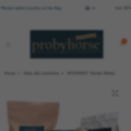
 Please select country on the flag
Incl. B
0
Home
Hela vårt sortiment
HOVPAKET: Nordic Winter