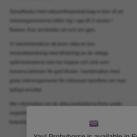
Sprayflaska med vakuumförpackad bag-in-box så att
mikroorganismerna håller sig i upp till 3 veckor i
flaskan. Kan användas om och om igen.
Vi rekommenderar att även välja en bra
mineralblandning med tillräckligt av de viktiga
spårmineralerna som tex koppar och zink som
hovarna behöver för god tillväxt. I kombination med
goda mikroorganismer för hälsosam tarmflora ser man
tydliga resultat.
Mer information om de olika produkterna finns under
respektive produkt i kategorin Probyhorse
fodertillskott.
Yay! Probyhorse is available in E