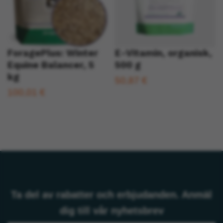
ForagePlus: Winter
E-Vitamin, organisk,
Equine Balancer, 5
500 g
kg
50,87 €
100,01 €
Ta del av rabatter och erbjudanden. Anmäl
dig till vår nyhetsbrev