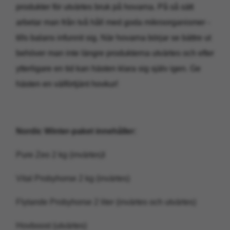
produkter för utvärtes bruk på hovarna. På så sätt
arbetar man från två håll med goda mikroorganismer -
tills balans infunnit sig. När hovarna börjar se bättre ut
behöver man inte längre produkterna utvärtes och efter
ytterligare en tid kan hästen klara sig själv igen. Ge
hästen en välförtjänt hovkur!
Nordic Winter-paket innehåller:
Pure Zeo 2 kg (invärtes)l
Vital Probyhorse 2 kg (invärtes)
Flytande Probyhorse 2 liter (invärtes och utvärtes)
Hovboost (utvärtes)