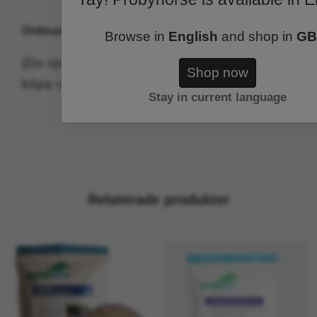
Ordinarie pris: 1185 kr - PAKETPRIS: 999 KR
Browse in
English
and shop in
GB
(Du sparar 186 kr jämfört med om man skulle
Shop now
köpa varorna för sig)
Stay in current language