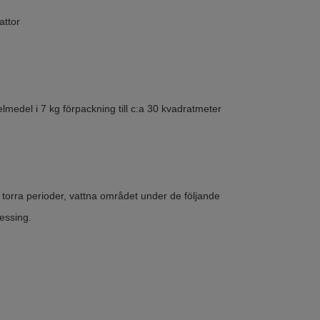
mattor
lmedel i 7 kg förpackning till c:a 30 kvadratmeter
 torra perioder, vattna området under de följande
ressing.