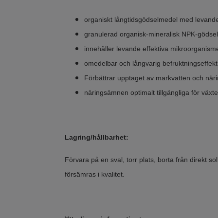
organiskt långtidsgödselmedel med levand
granulerad organisk-mineralisk NPK-gödse
innehåller levande effektiva mikroorganism
omedelbar och långvarig befruktningseffekt
Förbättrar upptaget av markvatten och när
näringsämnen optimalt tillgängliga för växt
Lagring/hållbarhet:
Förvara på en sval, torr plats, borta från direkt so
försämras i kvalitet.