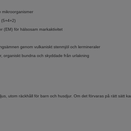
e mikroorganismer
l (5+4+2)
er (EM) för hälsosam markaktivitet
ingsämnen genom vulkaniskt stenmjöl och lermineraler
er, organiskt bundna och skyddade från urlakning
lljus, utom räckhåll för barn och husdjur. Om det förvaras på rätt sätt ka