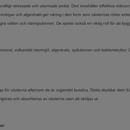
kraftigt stressade och utarmade jordar. Den innehåller effektiva mikroorg
ingar och algextrakt ger näring i den form som växternas rötter enkel
gra vatten och näringsämnen. De spelar också en viktig roll för att byg
mineral, vulkaniskt stenmjöl, algextrakt, spårämnen och bakteriekultur
ga för växterna eftersom de är organiskt bundna. Detta skyddar dem från 
frigöras och absorberas av växterna utan att sköljas ut.
ar: