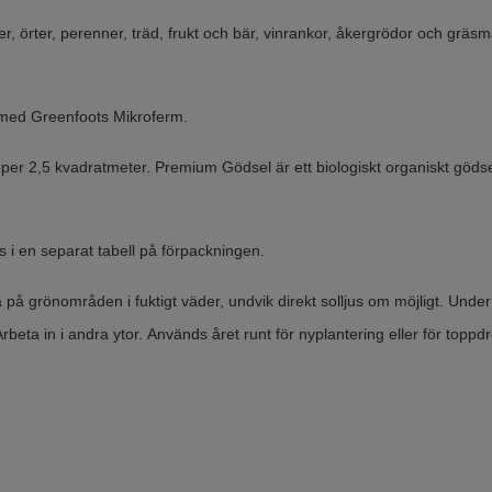
r, örter, perenner, träd, frukt och bär, vinrankor, åkergrödor och gräs
on med Greenfoots Mikroferm.
er per 2,5 kvadratmeter. Premium Gödsel är ett biologiskt organiskt gödse
 i en separat tabell på förpackningen.
på grönområden i fuktigt väder, undvik direkt solljus om möjligt. Under
Arbeta in i andra ytor. Används året runt för nyplantering eller för toppd