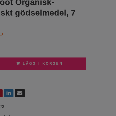
oot Organisk-
iskt gödselmedel, 7
P
LÄGG I KORGEN
73