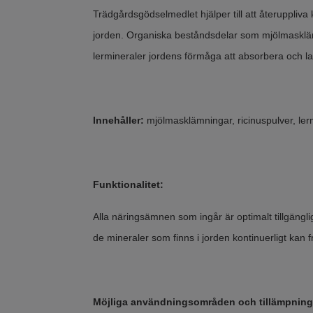
Trädgårdsgödselmedlet hjälper till att återuppliva 
jorden. Organiska beståndsdelar som mjölmasklämn
lermineraler jordens förmåga att absorbera och la
Innehåller:
mjölmasklämningar, ricinuspulver, ler
Funktionalitet:
Alla näringsämnen som ingår är optimalt tillgängli
de mineraler som finns i jorden kontinuerligt kan 
Möjliga användningsområden och tillämpning