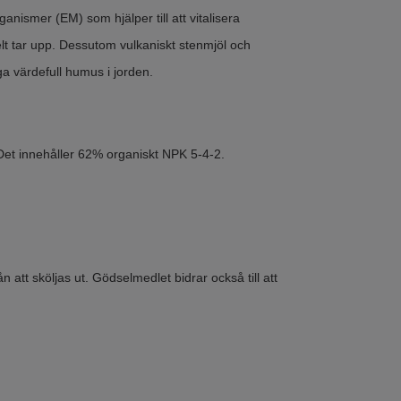
anismer (EM) som hjälper till att vitalisera
t tar upp. Dessutom vulkaniskt stenmjöl och
ga värdefull humus i jorden.
. Det innehåller 62% organiskt NPK 5-4-2.
att sköljas ut. Gödselmedlet bidrar också till att