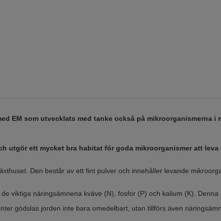
med EM som utvecklats med tanke också på mikroorganismerna i 
och utgör ett mycket bra habitat för goda mikroorganismer att leva
växthuset. Den består av ett fint pulver och innehåller levande mikroo
 de viktiga näringsämnena kväve (N), fosfor (P) och kalium (K). Denna
ter gödslas jorden inte bara omedelbart, utan tillförs även näringsämn