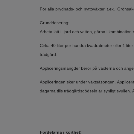
För alla prydnads- och nyttoväxter, t.ex. Grönsake
Grunddosering:
Arbeta lätt i jord och vatten, gärna i kombinati
Cirka 40 liter per hundra kvadratmeter eller 1 lit
trädgård.
Appliceringsmängder beror på växterna och anges
Appliceringen sker under växtsäsongen. Applicera 
dagarna tills trädgårdsgödseln är synligt svullen. 
Fördelarna i korthet: