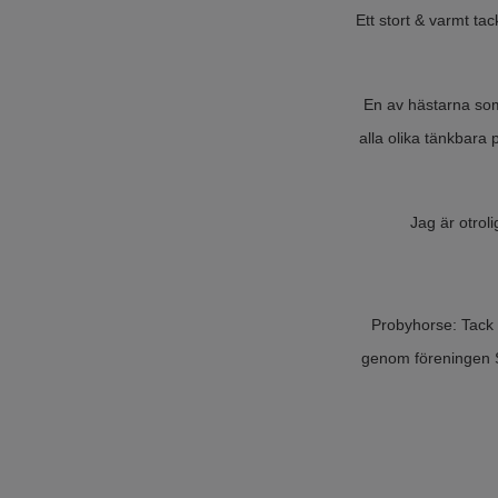
Ett stort & varmt ta
En av hästarna som
alla olika tänkbara 
Jag är otrol
Probyhorse: Tack s
genom föreningen S