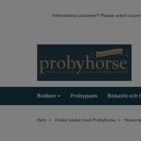
International customer? Please select countr
Butiken
Probypaws
Bokashi och 
Hem
Friska hästar med Probyhorse
Hovarna 