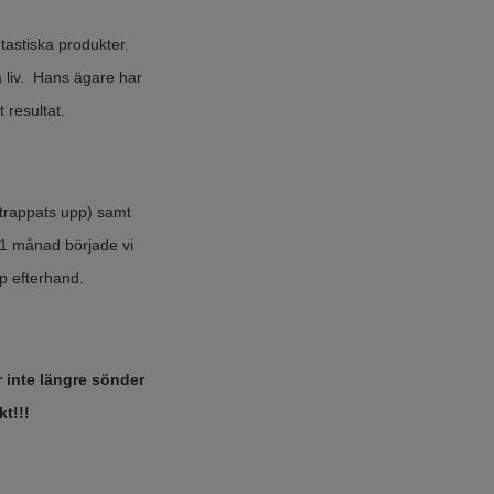
tastiska produkter.
a liv. Hans ägare har
t resultat.
n trappats upp) samt
 1 månad började vi
p efterhand.
r inte längre sönder
skt!!!