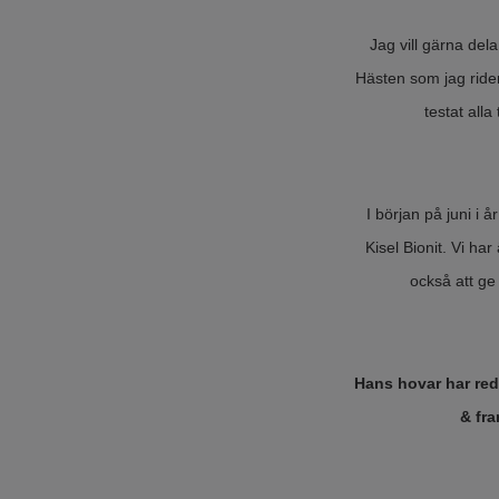
Jag vill gärna del
Hästen som jag rider
testat all
I början på juni i 
Kisel Bionit. Vi h
också att g
Hans hovar har reda
& fra