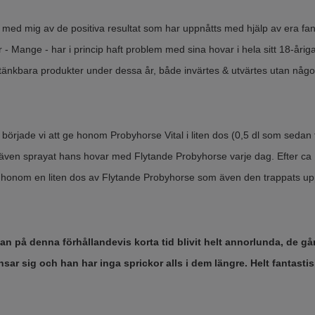
a med mig av de positiva resultat som har uppnåtts med hjälp av era fan
 - Mange - har i princip haft problem med sina hovar i hela sitt 18-årig
a tänkbara produkter under dessa år, både invärtes & utvärtes utan någo
år började vi att ge honom Probyhorse Vital i liten dos (0,5 dl som seda
ar även sprayat hans hovar med Flytande Probyhorse varje dag. Efter ca
e honom en liten dos av Flytande Probyhorse som även den trappats up
n på denna förhållandevis korta tid blivit helt annorlunda, de gå
nsar sig och han har inga sprickor alls i dem längre. Helt fantasti