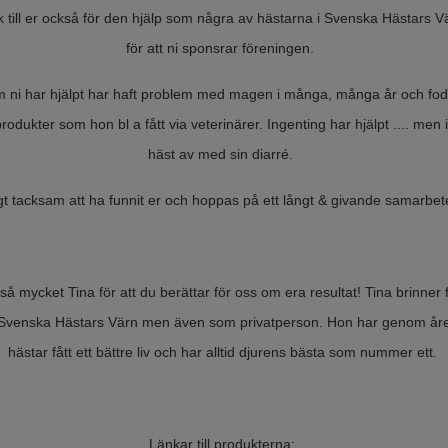
ck till er också för den hjälp som några av hästarna i Svenska Hästars Vä
för att ni sponsrar föreningen.
 ni har hjälpt har haft problem med magen i många, många år och fod
produkter som hon bl a fått via veterinärer. Ingenting har hjälpt .... me
häst av med sin diarré.
igt tacksam att ha funnit er och hoppas på ett långt & givande samarbete
å mycket Tina för att du berättar för oss om era resultat! Tina brinner f
venska Hästars Värn men även som privatperson. Hon har genom åren 
hästar fått ett bättre liv och har alltid djurens bästa som nummer ett.
Länkar till produkterna: